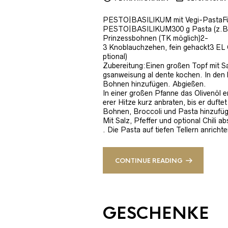
PESTO|BASILIKUM mit Vegi-PastaFür
PESTO|BASILIKUM300 g Pasta (z.B. Ta
Prinzessbohnen (TK möglich)2-
3 Knoblauchzehen, fein gehackt3 EL O
ptional)
Zubereitung:Einen großen Topf mit 
gsanweisung al dente kochen. In den 
Bohnen hinzufügen. Abgießen.
In einer großen Pfanne das Olivenöl 
erer Hitze kurz anbraten, bis er duftet
Bohnen, Broccoli und Pasta hinzuf
Mit Salz, Pfeffer und optional Chili 
. Die Pasta auf tiefen Tellern anricht
CONTINUE READING
GESCHENKE