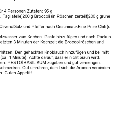
 4 Personen Zutaten: 95 g
gliatelle)200 g Broccoli (in Röschen zerteilt)200 g grüne
livenölSalz und Pfeffer nach GeschmackEine Prise Chili (o
Salzwasser zum Kochen. Pasta hinzufügen und nach Packun
letzten 3 Minuten der Kochzeit die Broccoliröschen und
erhitzen. Den gehackten Knoblauch hinzufügen und bei mittl
 (ca. 1 Minute). Achte darauf, dass er nicht braun wird.
ügen. PESTO|BASILIKUM zugeben und gut vermengen.
abschmecken. Gut umrühren, damit sich die Aromen verbinden
en. Guten Appetit!