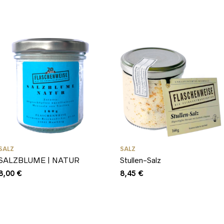
SALZ
SALZ
SALZBLUME | NATUR
Stullen-Salz
8,00
€
8,45
€