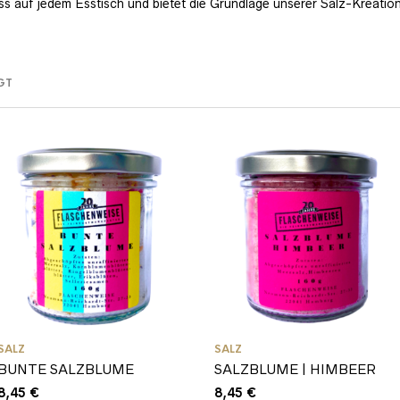
s auf jedem Esstisch und bietet die Grundlage unserer Salz-Kreatio
GT
SALZ
SALZ
BUNTE SALZBLUME
SALZBLUME | HIMBEER
8,45
€
8,45
€