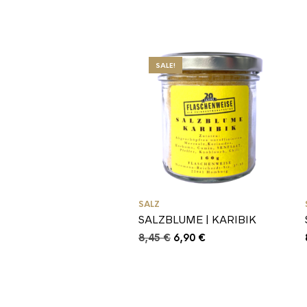
SALE!
SALZ
SALZBLUME | KARIBIK
Ursprünglicher
Aktueller
8,45
€
6,90
€
Preis
Preis
war:
ist:
8,45 €
6,90 €.