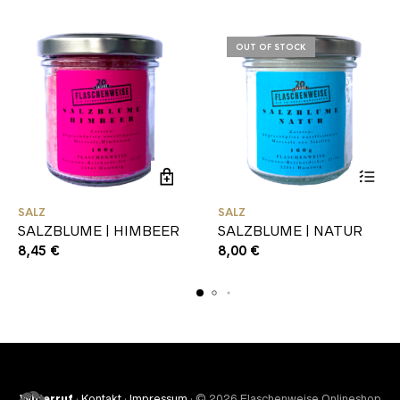
OUT OF STOCK
SALZ
SALZ
SALZBLUME | HIMBEER
SALZBLUME | NATUR
8,45
€
8,00
€
Widerruf
·
Kontakt
·
Impressum
· © 2026 Flaschenweise Onlineshop