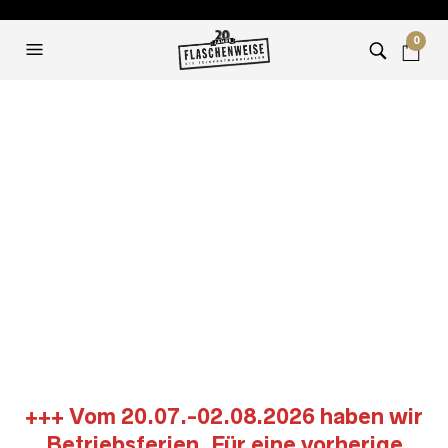
0
Z
Basilikum-Pesto | Büffel-Mozzarella | Tomatenessenz
+++ Vom 20.07.-02.08.2026 haben wir
Betriebsferien. Für eine vorherige