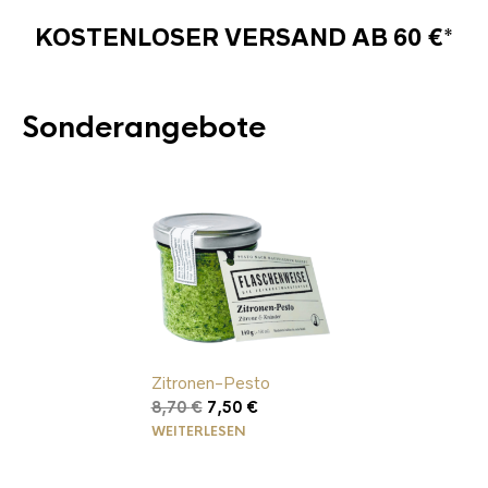
KOSTENLOSER VERSAND AB 60 €*
Sonderangebote
Zitronen-Pesto
Ursprünglicher
Aktueller
8,70
€
7,50
€
Preis
Preis
WEITERLESEN
war:
ist:
8,70 €
7,50 €.